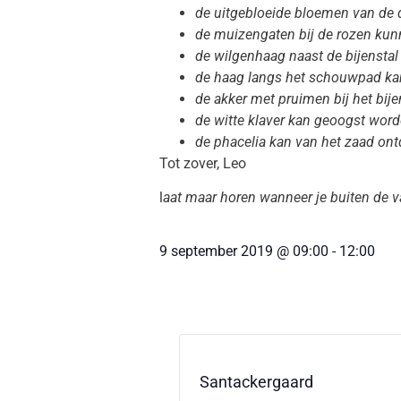
de uitgebloeide bloemen van de d
de muizengaten bij de rozen kunn
de wilgenhaag naast de bijenstal
de haag langs het schouwpad kan
de akker met pruimen bij het bij
de witte klaver kan geoogst word
de phacelia kan van het zaad on
Tot zover, Leo
l
aat maar horen wanneer je buiten de v
9 september 2019
@
09:00
-
12:00
Santackergaard