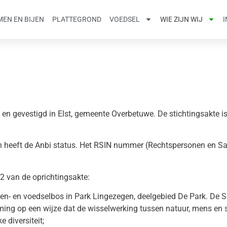
EN EN BIJEN
PLATTEGROND
VOEDSEL
WIE ZIJN WIJ
 en gevestigd in Elst, gemeente Overbetuwe. De stichtingsakte i
en heeft de Anbi status. Het RSIN nummer (Rechtspersonen en
 2 van de oprichtingsakte:
en- en voedselbos in Park Lingezegen, deelgebied De Park. De S
ing op een wijze dat de wisselwerking tussen natuur, mens en 
e diversiteit;