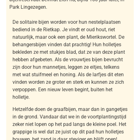
Park Lingezegen.
De solitaire bijen worden voor hun nestelplaatsen
bediend in de Rietkap. Je vindt er oud hout, riet
natuurlijk, maar ook een plant, de Mierikswortel.
De
behangersbijen vinden dat prachtig! Hun holletjes
bekleden ze met stukjes blad, dat ze van deze plant
hebben afgebeten. Als de vrouwtjes bijen bevrucht
zijn door hun mannetjes, leggen ze eitjes, telkens
met wat stuifmeel en honing. Als de larfjes dit eten
vinden worden ze groter en sterk en kunnen ze zich
verpoppen. Een nieuw leven begint, buiten het
holletje.
Hetzelfde doen de graafbijen, maar dan in gangetjes
in de grond. Vandaar dat we in de voortplantingstijd
zeker niet lopen op het pad langs de kleine poel. Het
grappige is wel dat ze juist op dit pad hun holletjes
bouwen, het zand is daar steviger en blijft open!