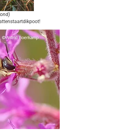
rond)
Kattenstaartdikpoot!