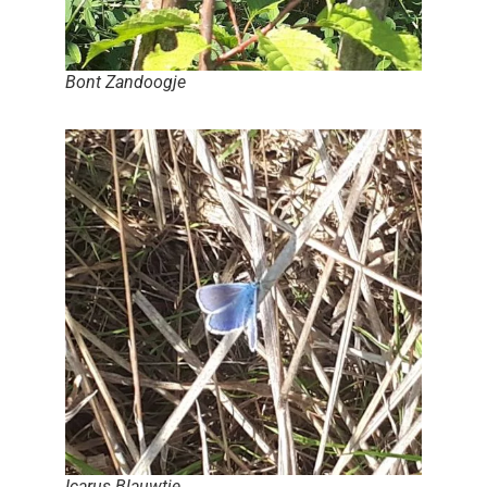
Bont Zandoogje
Icarus Blauwtje