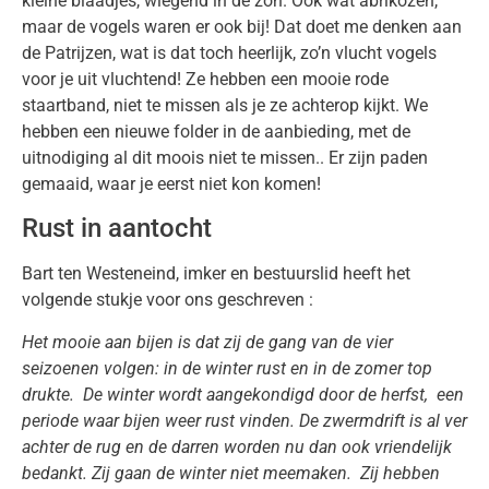
kleine blaadjes, wiegend in de zon. Ook wat abrikozen,
maar de vogels waren er ook bij! Dat doet me denken aan
de Patrijzen, wat is dat toch heerlijk, zo’n vlucht vogels
voor je uit vluchtend! Ze hebben een mooie rode
staartband, niet te missen als je ze achterop kijkt. We
hebben een nieuwe folder in de aanbieding, met de
uitnodiging al dit moois niet te missen.. Er zijn paden
gemaaid, waar je eerst niet kon komen!
Rust in aantocht
Bart ten Westeneind, imker en bestuurslid heeft het
volgende stukje voor ons geschreven :
Het mooie aan bijen is dat zij de gang van de vier
seizoenen volgen: in de winter rust en in de zomer top
drukte. De winter wordt aangekondigd door de herfst, een
periode waar bijen weer rust vinden. De zwermdrift is al ver
achter de rug en de darren worden nu dan ook vriendelijk
bedankt. Zij gaan de winter niet meemaken. Zij hebben