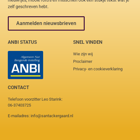
nieuwtjes, mooie foto’s en misschien ook een stukje tekst wat je
zelf geschreven hebt.
Aanmelden nieuwsbrieven
ANBI STATUS
SNEL VINDEN
Wie zijn wij
Proclaimer
Privacy- en cookieverklaring
CONTACT
Telefoon voorzitter Leo Starink:
06-37403725
E-mailadres: info@santackergaard.nl