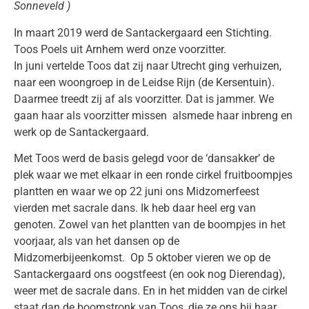
Sonneveld
)
In maart 2019 werd de Santackergaard een Stichting.
Toos Poels uit Arnhem werd onze voorzitter.
In juni vertelde Toos dat zij naar Utrecht ging verhuizen,
naar een woongroep in de Leidse Rijn (de Kersentuin).
Daarmee treedt zij af als voorzitter. Dat is jammer. We
gaan haar als voorzitter missen alsmede haar inbreng en
werk op de Santackergaard.
Met Toos werd de basis gelegd voor de ‘dansakker’ de
plek waar we met elkaar in een ronde cirkel fruitboompjes
plantten en waar we op 22 juni ons Midzomerfeest
vierden met sacrale dans. Ik heb daar heel erg van
genoten. Zowel van het plantten van de boompjes in het
voorjaar, als van het dansen op de
Midzomerbijeenkomst. Op 5 oktober vieren we op de
Santackergaard ons oogstfeest (en ook nog Dierendag),
weer met de sacrale dans. En in het midden van de cirkel
staat dan de boomstronk van Toos, die ze ons bij haar