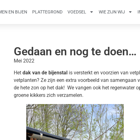
EN EN BIJEN
PLATTEGROND
VOEDSEL
WIE ZIJN WIJ
Gedaan en nog te doen…
Mei 2022
Het
dak van de bijenstal
is versterkt en voorzien van vetpl
vetplanten? Ze zijn een extra voorbeeld van samengaan va
de hete zon op het dak! We vangen ook het regenwater op!
groene kikkers zich verzamelen.