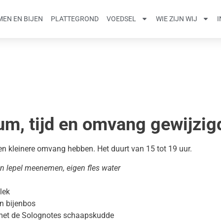
EN EN BIJEN
PLATTEGROND
VOEDSEL
WIE ZIJN WIJ
m, tijd en omvang gewijzig
n kleinere omvang hebben. Het duurt van 15 tot 19 uur.
en lepel meenemen, eigen fles water
lek
en bijenbos
met de Solognotes schaapskudde