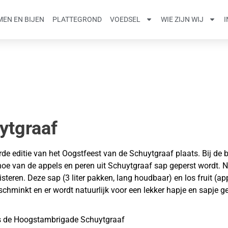
EN EN BIJEN
PLATTEGROND
VOEDSEL
WIE ZIJN WIJ
ytgraaf
de editie van het Oogstfeest van de Schuytgraaf plaats. Bij de
e van de appels en peren uit Schuytgraaf sap geperst wordt. Net
steren. Deze sap (3 liter pakken, lang houdbaar) en los fruit (ap
chminkt en er wordt natuurlijk voor een lekker hapje en sapje 
ens de Hoogstambrigade Schuytgraaf